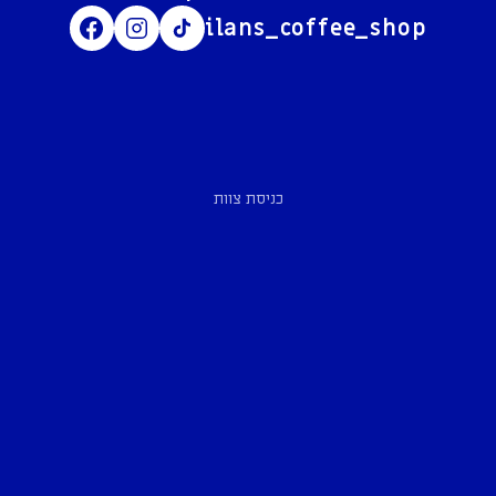
ilans_coffee_shop
כניסת צוות