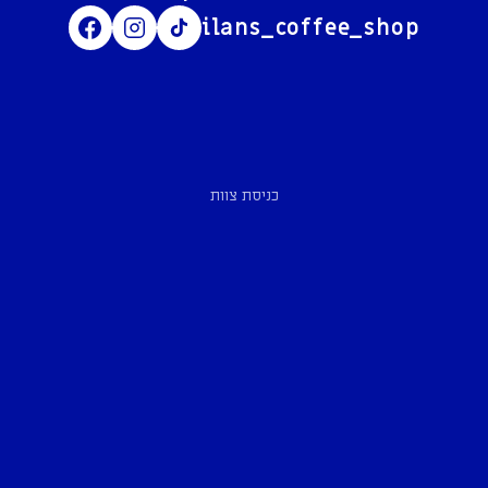
ilans_coffee_shop
כניסת צוות