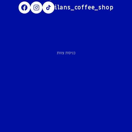
ilans_coffee_shop
כניסת צוות