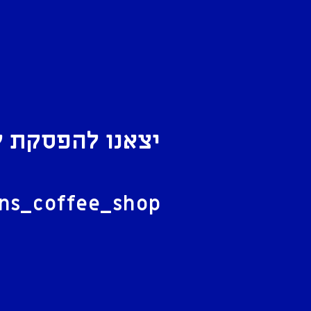
יצאנו להפסקת ק
ל
ans_coffee_shop