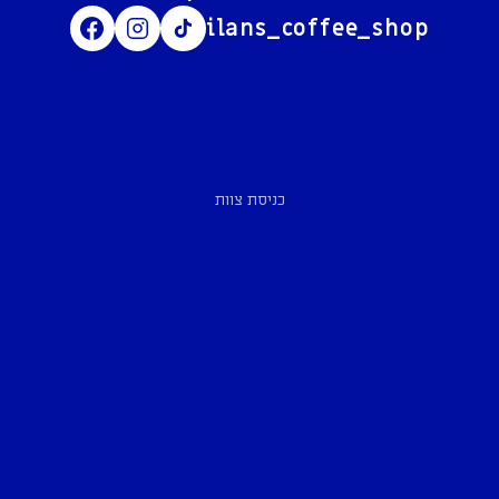
ilans_coffee_shop
כניסת צוות