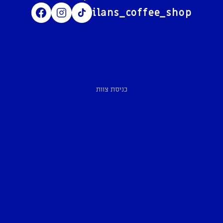
ilans_coffee_shop
כניסת צוות