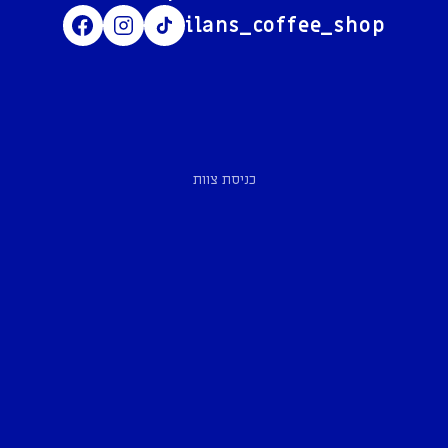
ilans_coffee_shop
כניסת צוות