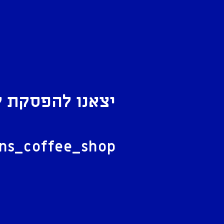
יצאנו להפסקת ק
ל
ans_coffee_shop