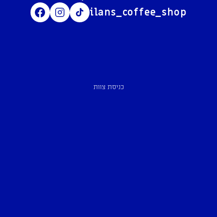
ilans_coffee_shop
כניסת צוות