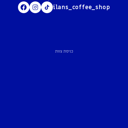
ilans_coffee_shop
כניסת צוות