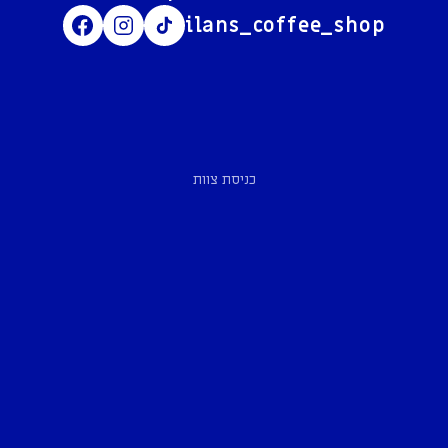
ilans_coffee_shop
כניסת צוות