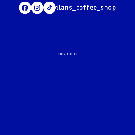
ilans_coffee_shop
כניסת צוות