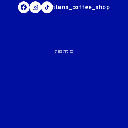
ilans_coffee_shop
כניסת צוות